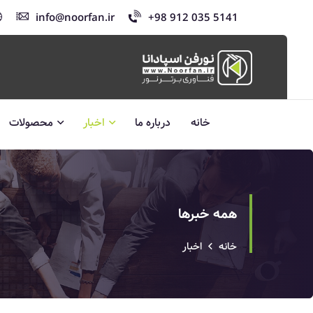
info@noorfan.ir
+98 912 035 5141
خانه
درباره ما
اخبار
محصولات
همه خبرها
خانه
اخبار