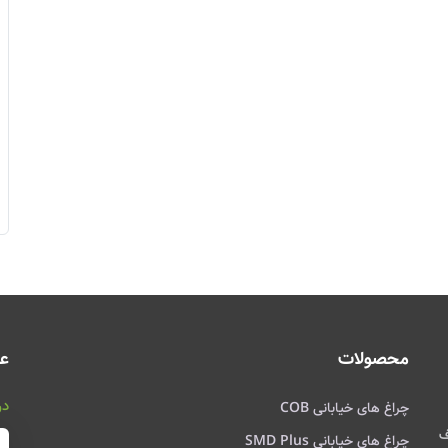
محصولات
عض
در
چراغ های خیابانی COB
صرف
چراغ های خیابانی SMD Plus