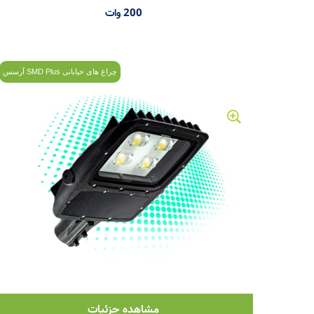
200 وات
چراغ های خیابانی SMD Plus آرسس
مشاهده جزئیات