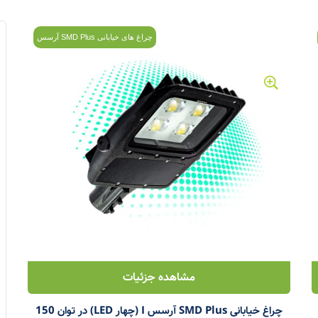
چراغ های خیابانی SMD Plus آرسس
مشاهده جزئیات
چراغ خیابانی SMD Plus آرسس I (چهار LED) در توان 150