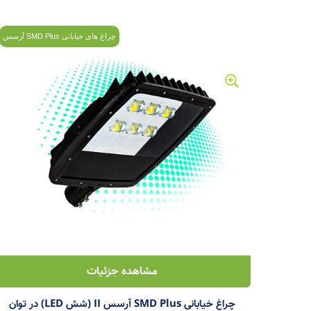
چراغ های خیابانی SMD Plus آرسس
مشاهده جزئیات
چراغ خیابانی SMD Plus آرسس II (شش LED) در توان