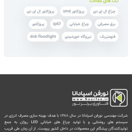
تگ های مقالات
چراغ ال ای دی
پروژکتور smd
پروژکتور ال ای دی
برق مصرفی
چراغ خیابانی
ip67
پروژکتور
فتومتریک
نیروگاه خورشیدی
dob floodlight
شرکت مهندسی نورفن اسپادانا در سال ۱۳۸۸ با هدف بهینه سازی مصرف انرژی در
سیستم های روشنایی و با تولید چراغ های خیابانی LED روژان به جمع
تولیدکنندگان پیشگام این محصولات در داخل کشور پیوست. از آن زمان طی قریب