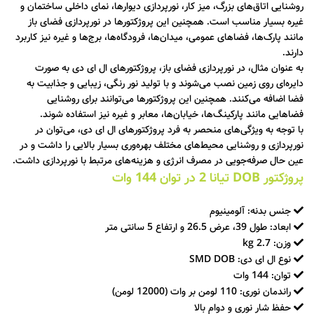
روشنایی اتاق‌های بزرگ، میز کار، نورپردازی دیوارها، نمای داخلی ساختمان و
غیره بسیار مناسب است. همچنین این پروژکتورها در نورپردازی فضای باز
مانند پارک‌ها، فضاهای عمومی، میدان‌ها، فرودگاه‌ها، برج‌ها و غیره نیز کاربرد
دارند.
به عنوان مثال، در نورپردازی فضای باز، پروژکتورهای ال ای دی به صورت
دایره‌ای روی زمین نصب می‌شوند و با تولید نور رنگی، زیبایی و جذابیت به
فضا اضافه می‌کنند. همچنین این پروژکتورها می‌توانند برای روشنایی
فضاهایی مانند پارکینگ‌ها، خیابان‌ها، معابر و غیره نیز استفاده شوند.
با توجه به ویژگی‌های منحصر به فرد پروژکتورهای ال ای دی، می‌توان در
نورپردازی و روشنایی محیط‌های مختلف بهره‌وری بسیار بالایی را داشت و در
عین حال صرفه‌جویی در مصرف انرژی و هزینه‌های مرتبط با نورپردازی داشت.
پروژکتور DOB تیانا 2 در توان 144 وات
جنس بدنه: آلومینیوم
ابعاد: طول 39، عرض 26.5 و ارتفاع 5 سانتی متر
وزن: 2.7 kg
نوع ال ای دی: SMD DOB
توان: 144 وات
راندمان نوری: 110 لومن بر وات (12000 لومن)
حفظ شار نوری و دوام بالا