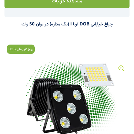
مشاهده جزئیات
چراغ خیابانی DOB آرتا I (تک مداره) در توان 50 وات
پروژکتورهای DOB