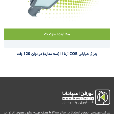
مشاهده جزئیات
چراغ خیابانی COB آرتا II (سه مداره) در توان 120 وات
شرکت مهندسی نورفن اسپادانا در سال ۱۳۸۸ با هدف بهینه سازی مصرف انرژی در