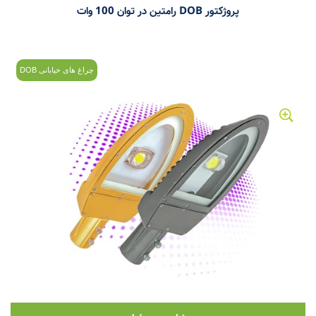
پروژکتور DOB رامتین در توان 100 وات
چراغ های خیابانی DOB