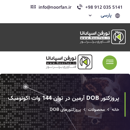
info@noorfan.ir
+98 912 035 5141
پارسی
پروژکتور DOB آرمین در توان 144 وات اکونومیک
خانه
محصولات
پروژکتورهای DOB