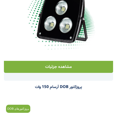
مشاهده جزئیات
پروژکتور DOB آرسام 150 وات
پروژکتورهای DOB