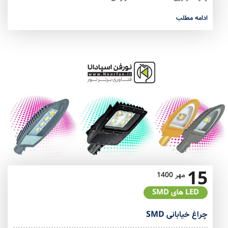
ادامه مطلب
15
مهر
1400
LED های SMD
چراغ خیابانی SMD