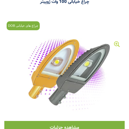
چراغ خیابانی 100 وات ژوپیتر
چراغ های خیابانی DOB
مشاهده جزئیات