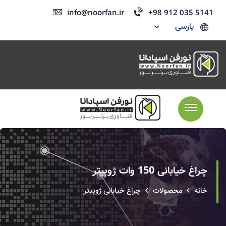
info@noorfan.ir
+98 912 035 5141
پارسی
چراغ خیابانی 150 وات ژوپیتر
خانه
محصولات
چراغ خیابانی ژوپیتر