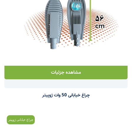
مشاهده جزئیات
چراغ خیابانی 50 وات ژوپیتر
چراغ خیابانی ژوپیتر