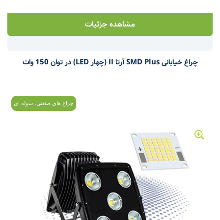
مشاهده جزئیات
چراغ خیابانی SMD Plus آرتا II (چهار LED) در توان 150 وات
چراغ های صنعتی، سوله ای