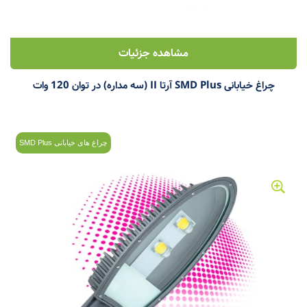
مشاهده جزئیات
چراغ خیابانی SMD Plus آرتا II (سه مداره) در توان 120 وات
چراغ های خیابانی SMD Plus