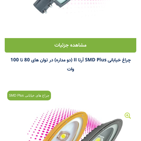
مشاهده جزئیات
چراغ خیابانی SMD Plus آرتا II (دو مداره) در توان های 80 تا 100
وات
چراغ های خیابانی SMD Plus