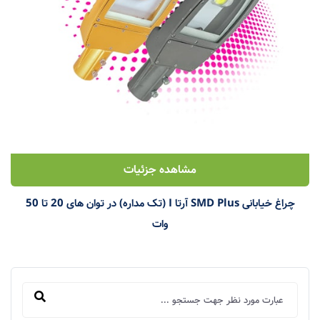
مشاهده جزئیات
چراغ خیابانی SMD Plus آرتا I (تک مداره) در توان های 20 تا 50
وات