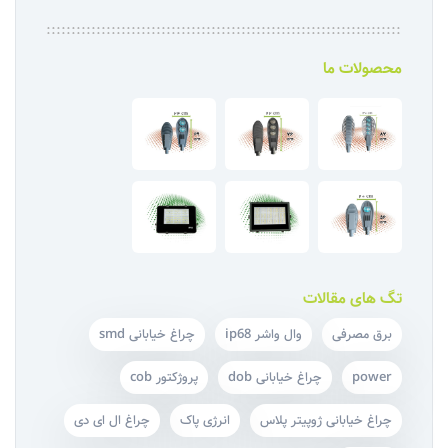
محصولات ما
تگ های مقالات
برق مصرفی
وال واشر ip68
چراغ خیابانی smd
power
چراغ خیابانی dob
پروژکتور cob
چراغ خیابانی ژوپیتر پلاس
انرژی پاک
چراغ ال ای دی