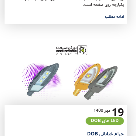
یکپارچه روی صفحه است.
ادامه مطلب
19
مهر
1400
LED های DOB
چراغ خیابانی DOB