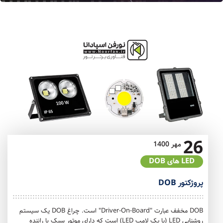
26
مهر
1400
LED های DOB
پروژکتور DOB
DOB مخفف عبارت "Driver-On-Board" است. چراغ DOB یک سیستم
روشنایی LED (یا یک لامپ LED) است که دارای موتور سبک با راننده