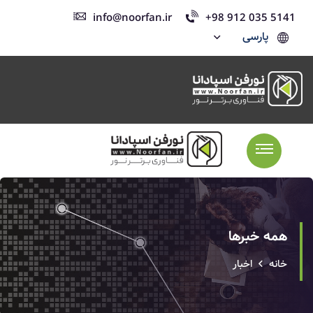
info@noorfan.ir
+98 912 035 5141
پارسی
همه خبرها
خانه
اخبار