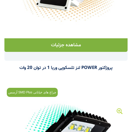
مشاهده جزئیات
پروژکتور POWER لنز تلسکوپی وریا 1 در توان 20 وات
چراغ های خیابانی SMD Plus آرسس