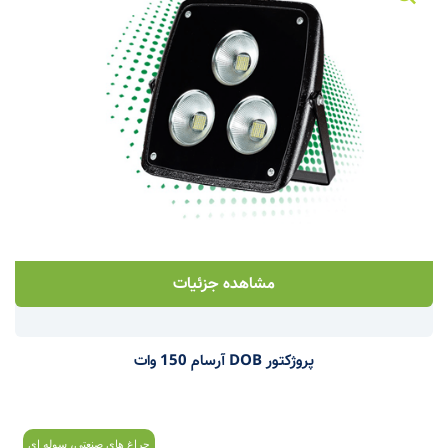
مشاهده جزئیات
پروژکتور DOB آرسام 150 وات
چراغ های صنعتی، سوله ای