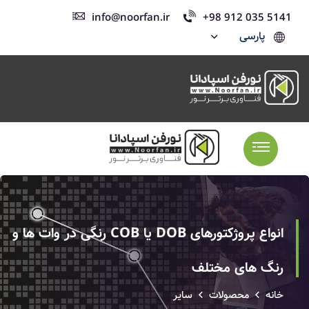
info@noorfan.ir
+98 912 035 5141
پارسی
انواع پروژکتورهای DOB یا COB رنگی در وات ها و
رنگ های مختلف
خانه
محصولات
سایر