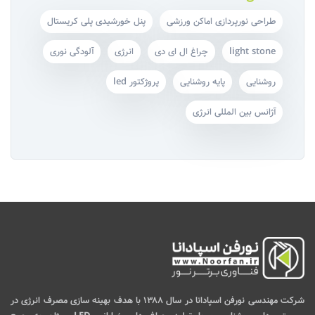
طراحی نورپردازی اماکن ورزشی
پنل خورشیدی پلی کریستال
light stone
چراغ ال ای دی
انرژی
آلودگی نوری
روشنایی
پایه روشنایی
پروژکتور led
آژانس بین المللی انرژی
شرکت مهندسی نورفن اسپادانا در سال ۱۳۸۸ با هدف بهینه سازی مصرف انرژی در