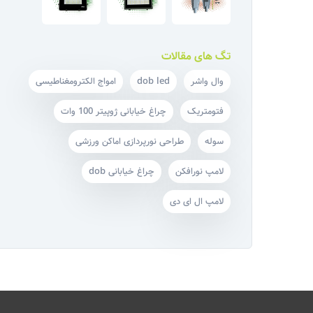
تگ های مقالات
وال واشر
dob led
امواج الکترومغناطیسی
فتومتریک
چراغ خیابانی ژوپیتر 100 وات
سوله
طراحی نورپردازی اماکن ورزشی
لامپ نورافکن
چراغ خیابانی dob
لامپ ال ای دی