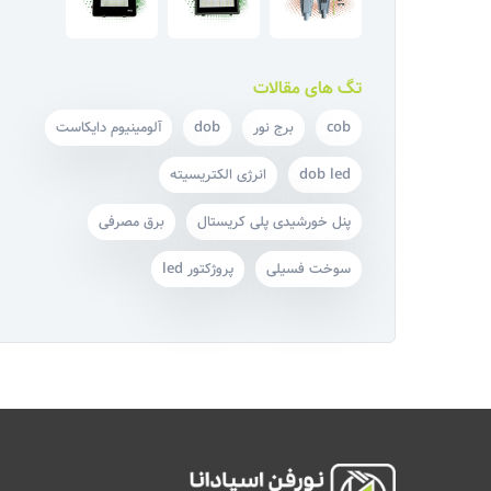
تگ های مقالات
cob
برج نور
dob
آلومینیوم دایکاست
dob led
انرژی الکتریسیته
پنل خورشیدی پلی کریستال
برق مصرفی
سوخت فسیلی
پروژکتور led