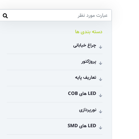
دسته بندی ها
چراغ خیابانی
پروژکتور
تعاریف پایه
LED های COB
نورپردازی
LED های SMD