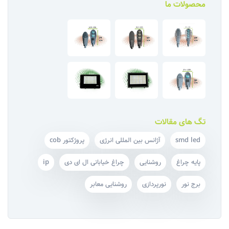
محصولات ما
تگ های مقالات
smd led
آژانس بین المللی انرژی
پروژکتور cob
پایه چراغ
روشنایی
چراغ خیابانی ال ای دی
ip
برج نور
نورپردازی
روشنایی معابر